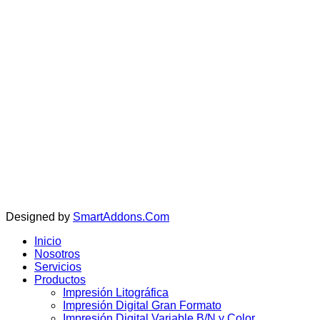
Copyright © 202
Designed by
SmartAddons.Com
Inicio
Nosotros
Servicios
Productos
Impresión Litográfica
Impresión Digital Gran Formato
Impresión Digital Variable B/N y Color